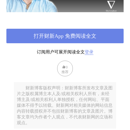
人类的工作模式首当其冲。AI普及后，人类的工作时
长不仅没有减少，反而有较大提升，同时周末工作的
打开财新App 免费阅读全文
现象也更多。美国ActivTrak生产率实验室发布的
《2026年工作状态报告》显示，随着AI的加速普及，
订阅用户可展开阅读全文
登录
职场人日常工作的强度、密度和速度都变得更高，工
作负担没有任何减轻，而且需要根据AI来做出调整，
0
推荐
人机协作增加了34%，周末工作暴增了40%，但人们
可以保持聚焦的时间达到三年新低[1]。
财新博客版权声明：财新博客所发布文章及图
人类的语言和沟通方式，也在不自觉地向人工智能对
片之版权属博主本人及/或相关权利人所有，未经
齐。德国马克思-普朗克人类发展研究所的研究人员矢
博主及/或相关权利人单独授权，任何网站、平面
媒体不得予以转载。财新网对相关媒体的网站信息
仓大梦（
Hiromu Yakura
）发现，自从ChatGPT诞生
内容转载授权并不包括财新博客的文章及图片。博
后，他越来越多的使用“delve”（探究）这个词，而过
客文章均为作者个人观点，不代表财新网的立场和
去研究人员也发现大语言模型正改变书面语的遣词造
观点。