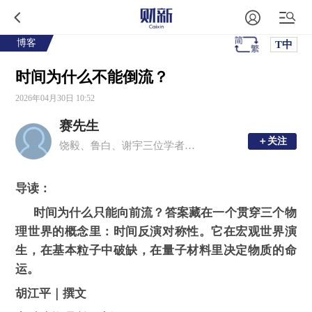
博客
T中
时间为什么不能倒流？
2026年04月30日 10:52
赛先生
＋关注
＋关注
饶毅、鲁白、谢宇三位学者主编，与科学同行
导读：
时间为什么只能向前流？答案藏在一个贯穿三个物
理世界的概念里：时间反演对称性。它在宏观世界演
生，在基本粒子中破缺，在量子材料里决定物质的命
运。
胡江平｜撰文