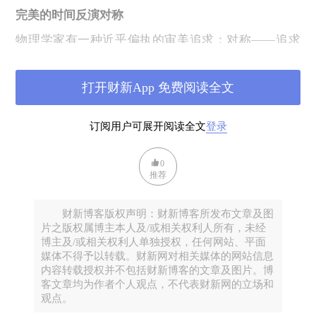
完美的时间反演对称
物理学家有一种近乎偏执的审美追求：对称——追求
那些在变换之下保持不变的东西。能量守恒，就来自
物理规律在时间平移下的不变性。时间反演对称，则
打开财新App 免费阅读全文
是一种格外迷人、也格外令人困惑的对称性。
物理学的基础运动方程没有时间的方向：时间正着
订阅用户可展开阅读全文
登录
走、反着走，没有区别。
构成物理大厦的核心方程——牛顿的万有引力，爱因
0
推荐
斯坦统一时间和空间的广义相对论，麦克斯韦的电磁
波方程组，薛定谔的量子力学波动方程——无一例
财新博客版权声明：财新博客所发布文章及图
外，都不区分时间的方向。物理的规律在时间反转下
片之版权属博主本人及/或相关权利人所有，未经
保持不变。
博主及/或相关权利人单独授权，任何网站、平面
媒体不得予以转载。财新网对相关媒体的网站信息
把一段台球碰撞的视频倒播放，我们分辨不出哪个方
内容转载授权并不包括财新博客的文章及图片。博
向才是"正确"的——两个方向看起来都完全合理，都
客文章均为作者个人观点，不代表财新网的立场和
观点。
符合物理定律。行星绕太阳公转的视频倒放，同样毫