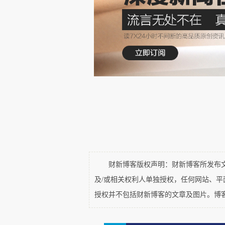
出来。在第四阶段，即使你当面
——这标志着它们初步理解了“看
面，把食物在三个杯子之间挪来
那个杯子。到这一步，它们已经超
当然，如果你连续三次把食物
次，你当着它的面，把食物放进了
往往还是会先去 A 盒子找。这
战胜了逻辑判断。这个“尴尬期”
在最后的第六阶段，乌鸦学会
财新博客版权声明：财新博客所发布文章
及/或相关权利人单独授权，任何网站、
（拳头闭合，乌鸦看不见食物）
授权并不包括财新博客的文章及图片。博
时，乌鸦在脑海中完成了一套推
来变空了，所以食物一定被留在