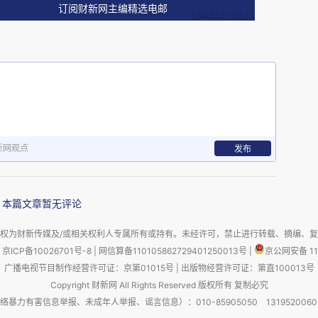
订阅财新网主编精选电邮
”。
es
），在鸦科家族里以制造工具闻名。它们会把
里钓虫子，精细程度堪称鸟类之最。但这一技能并
习与经验积累。
新网观点
发布
从未见过长辈操作的幼鸟，也会在发育到一定阶段
本篇文章暂无评论
缝隙。幼鸟天生就喜欢叼着小棍子乱捅，这是一种
权为财新传媒及/或相关权利人专属所有或持有。未经许可，禁止进行转载、摘编、
京ICP备10026701号-8
|
网信算备110105862729401250013号
|
京公网安备 11
广播电视节目制作经营许可证：京第01015号
|
出版物经营许可证：第直100013号
Copyright 财新网 All Rights Reserved 版权所有 复制必究
害信息举报、未成年人举报、谣言信息）：010-85905050 13195200605 举报邮