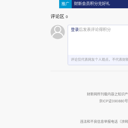
推广
财新会员积分兑好礼
通过逻辑推导出那些“看不见的变化
评论区
0
工具达人
登录
后发表评论得积分
新喀鸦（
Corvus moneduloid
树枝折成带钉的钓竿，伸进树缝
非生来就有，更多依赖于漫长的学
评论仅代表网友个人观点，不代表财
有趣的是，即使是人工孵化、
时，自动开始叼起棍子尝试插入
财新网所刊载内容之知识产
本能，也是学习使用工具的起点。
京ICP证090880号
违法和不良信息举报电话（涉网络暴力有