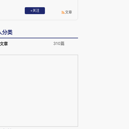
+关注
文章
人分类
310篇
文章