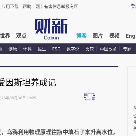
登
应用下载
帮助
网上有害信息举报专区
世界
观点
博客
图片
视频
Eng
源
健康
环科
民生
ESG
数字说
比较
中国改革
专题
爱因斯坦养成记
026年05月06日 10:29
，乌鸦利用物理原理往瓶中填石子来升高水位，