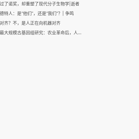
过了诺奖，却重塑了现代分子生物学|逝者
德特人：是“他们”，还是“我们”？| 争鸣
对齐？不，是人正在向机器对齐
迄今最大规模古基因组研究：农业革命后，人类进化的速度显著加快