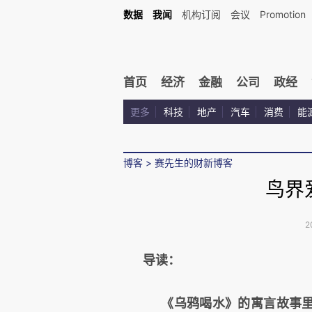
数据
我闻
机构订阅
会议
Promotion
首页
经济
金融
公司
政经
更多
科技
地产
汽车
消费
能
博客
>
赛先生的财新博客
鸟界
2
导读：
《乌鸦喝水》的寓言故事里