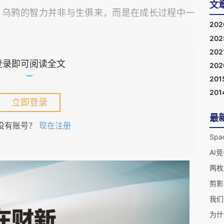
文
，乌鸦的智力并非与生俱来，而是在成长过程中一
20
20
202
登录即可阅读全文
20
201
性（Object Permanence）。简单来说，
201
立即登录
”。人要到一两岁才能真正拥有这一能力。而乌鸦
最
短几周内就能走完人类婴儿需要一两年才能走完的
没有账号？
现在注册
AI
段。乌鸦在出巢前后就能像通关一样快速度过前五
剪影
着移动的虫子看，但虫子一旦钻进土里，它们就觉
我们
，如果虫子只露出一半在外面，它们知道去把它拽
为什