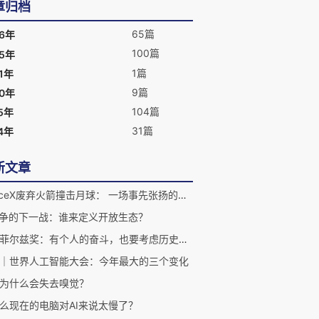
章归档
65篇
26年
100篇
25年
1篇
1年
9篇
20年
104篇
5年
31篇
4年
新文章
SpaceX废弃火箭撞击月球： 一场事先张扬的科学意外
竞争的下一战：谁来定义开放生态？
两枚菲尔兹奖：有个人的奋斗，也要考虑历史的行程
｜世界人工智能大会：今年最大的三个变化
为什么会失去嗅觉？
么现在的电脑对AI来说太慢了？