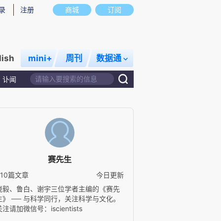
录
注册
商城
订阅
lish
mini+
周刊
数据通
讣闻
赛先生
310篇文章
今日更新
饶毅、鲁白、谢宇三位学者主编的《赛先
生》 ── 与科学同行，关注科学与文化。
关注请加微信号：iscientists