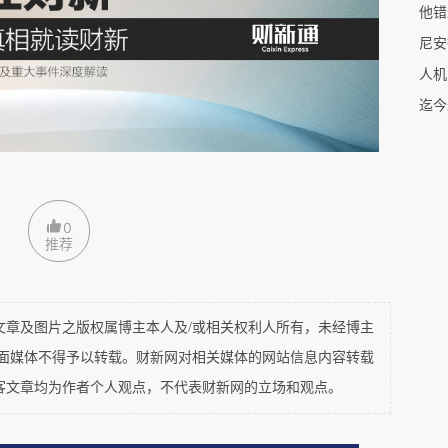
把虫子完全用布盖住，它们也会毫不犹豫地掀开布
他错
不见不代表没有”；第五阶段时，如果你当着它的
尼安
挪去，最后停在其中一个。乌鸦能精准地指出最后
人机
过了大多数哺乳动物。
藏在左边的A盒子里，乌鸦每次都找对了。第四
右边的B盒子。尽管它亲眼看到你换了位置，但它
0
并不是因为它瞎，而是因为此时它大脑里的惯性思维
推荐
是高智商大脑发育的必经之路。
了推理出看不见的变化。实验中，研究员手握食物
及图片之版权属博主本人及/或相关权利人所有，未经博主
平面媒体不得予以转载。财新网对相关媒体的网站信息内容转载
，把手伸进杯子后面或里面，再空手拿出来。此
客文章均为作者个人观点，不代表财新网的立场和观点。
理——刚才食物在手里，然后手进了杯子，但手出
了杯子里。这意味着它们不仅能记住看到的，还能