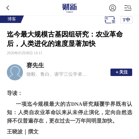
博客
T中
迄今最大规模古基因组研究：农业革命
后，人类进化的速度显著加快
2026年05月08日 14:11
赛先生
＋关注
＋关注
饶毅、鲁白、谢宇三位学者主编，与科学同行
导读：
一项迄今规模最大的古DNA研究颠覆学界既有认
知：人类自农业革命以来从未停止演化，定向自然选
择不仅普遍存在，更在过去一万年间明显加快。
王晓波｜撰文