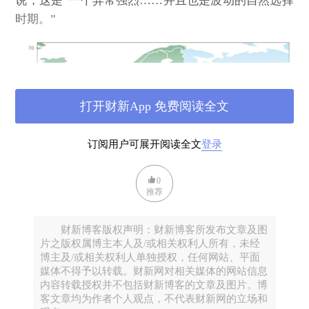
说，这是“一个异常强烈……并且也是波动的自然选择
时期。”
打开财新App 免费阅读全文
订阅用户可展开阅读全文
登录
0
推荐
15836个古代人类基因组分布范围 图源：参考文献[1]
文明加速，基因也在加速演化
财新博客版权声明：财新博客所发布文章及图
片之版权属博主本人及/或相关权利人所有，未经
先前的人类演化研究认为，我们的基因组在过去数万
博主及/或相关权利人单独授权，任何网站、平面
年里相对稳定，这一结论主要基于对现代人DNA的分
媒体不得予以转载。财新网对相关媒体的网站信息
内容转载授权并不包括财新博客的文章及图片。博
析：西欧人、非洲人和东亚人，虽然存在差异，但也
客文章均为作者个人观点，不代表财新网的立场和
显示出相当大的遗传相似性。